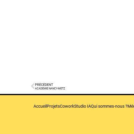
PRÉCÉDENT
ACADÉMIE NANCY-METZ
Accueil
Projets
Cowork
Studio IA
Qui sommes-nous ?
Mé