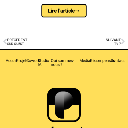
Lire l'article
PRÉCÉDENT
SUIVANT
SUD OUEST
TV 7
Accueil
Projets
Cowork
Studio
Qui sommes-
Médias
Récompenses
Contact
IA
nous ?