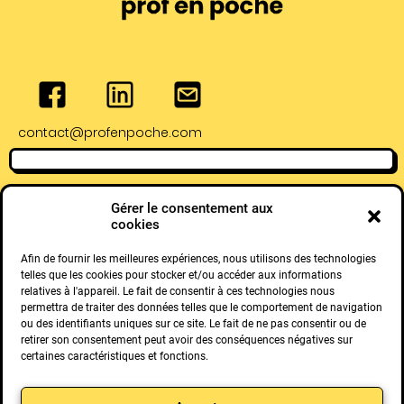
contact@profenpoche.com
Adresse de Bayonne
Adresse de Pau :
Gérer le consentement aux
:
4 Rue Serviez,
cookies
28 Rue Lormand,
64000 Pau
64100 Bayonne
Afin de fournir les meilleures expériences, nous utilisons des technologies
telles que les cookies pour stocker et/ou accéder aux informations
relatives à l'appareil. Le fait de consentir à ces technologies nous
permettra de traiter des données telles que le comportement de navigation
ou des identifiants uniques sur ce site. Le fait de ne pas consentir ou de
retirer son consentement peut avoir des conséquences négatives sur
certaines caractéristiques et fonctions.
Retrouvez toutes nos solutions :
Mathia
Pieber
Kidaia
Prof en
Verdinum
Cogibou
Prometheus-
Keila
Math