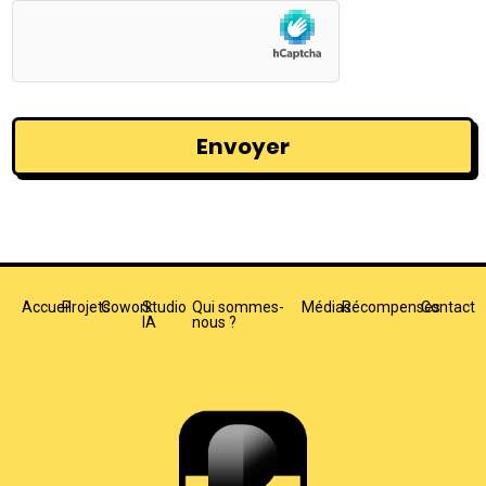
Accueil
Projets
Cowork
Studio
Qui sommes-
Médias
Récompenses
Contact
IA
nous ?