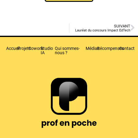
SUIVANT
Lauréat du concours Impact EdTech
Accueil
Projets
Cowork
Studio
Qui sommes-
Médias
Récompenses
Contact
IA
nous ?