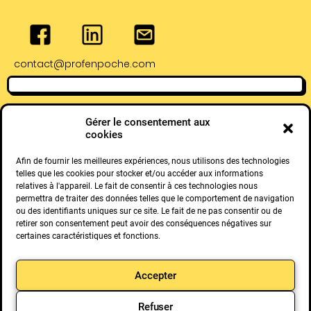
contact@profenpoche.com
Adresse de Bayonne
Adresse de Pau :
Gérer le consentement aux
:
4 Rue Serviez,
cookies
28 Rue Lormand,
64000 Pau
64100 Bayonne
Afin de fournir les meilleures expériences, nous utilisons des technologies
telles que les cookies pour stocker et/ou accéder aux informations
relatives à l'appareil. Le fait de consentir à ces technologies nous
permettra de traiter des données telles que le comportement de navigation
ou des identifiants uniques sur ce site. Le fait de ne pas consentir ou de
retirer son consentement peut avoir des conséquences négatives sur
certaines caractéristiques et fonctions.
Retrouvez toutes nos solutions :
Mathia
Pieber
Kidaia
Prof en
Verdinum
Cogibou
Prometheus-
Keila
Math
Accepter
Poche
X
Expedition
Refuser