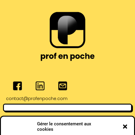
contact@profenpoche.com
Adresse de Bayonne
Adresse de Pau :
Gérer le consentement aux
:
4 Rue Serviez,
cookies
28 Rue Lormand,
64000 Pau