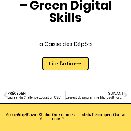
– Green Digital
Skills
la Caisse des Dépôts
Lire l'article
PRÉCÉDENT
SUIVANT
Lauréat du Challenge Éducation OSE²
Lauréat du programme Microsoft for startups
Accueil
Projets
Cowork
Studio
Qui sommes-
Médias
Récompenses
Contact
IA
nous ?